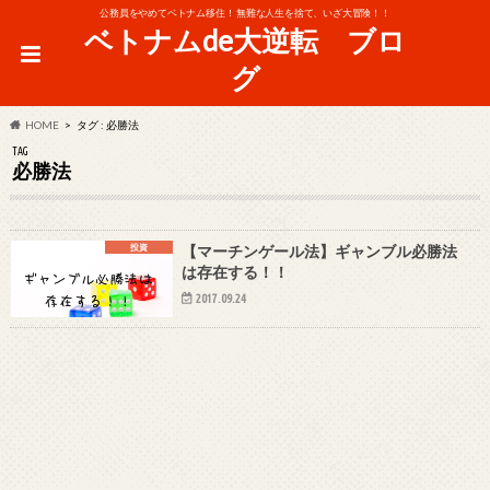
公務員をやめてベトナム移住！ 無難な人生を捨て、いざ大冒険！！
ベトナムde大逆転 ブロ
グ
HOME
タグ : 必勝法
TAG
必勝法
投資
【マーチンゲール法】ギャンブル必勝法
は存在する！！
2017.09.24