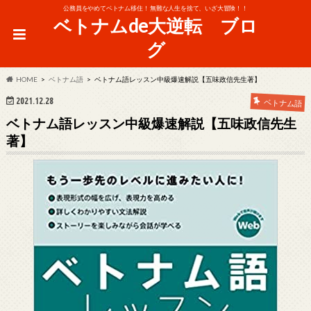
公務員をやめてベトナム移住！ 無難な人生を捨て、いざ大冒険！！
ベトナムde大逆転 ブロ
グ
HOME
ベトナム語
ベトナム語レッスン中級爆速解説【五味政信先生著】
2021.12.28
ベトナム語
ベトナム語レッスン中級爆速解説【五味政信先生
著】