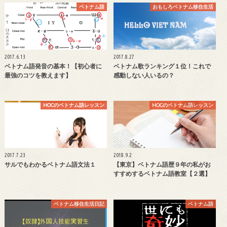
ベトナム語
おもしろベトナム移住生活
2017.6.13
2017.8.27
ベトナム語発音の基本！【初心者に
ベトナム歌ランキング１位！これで
最強のコツを教えます】
感動しない人いるの？
HOCのベトナム語レッスン
HOCのベトナム語レッスン
2017.7.23
2018.9.2
サルでもわかるベトナム語文法１
【東京】ベトナム語歴９年の私がお
すすめするベトナム語教室【２選】
ベトナム移住生活日記
ベトナム語