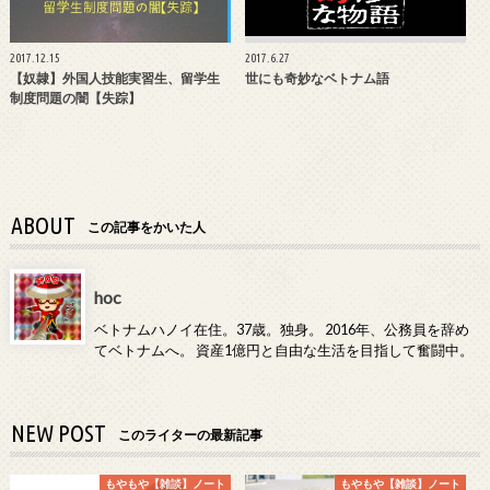
2017.12.15
2017.6.27
【奴隷】外国人技能実習生、留学生
世にも奇妙なベトナム語
制度問題の闇【失踪】
ABOUT
この記事をかいた人
hoc
ベトナムハノイ在住。37歳。独身。 2016年、公務員を辞め
てベトナムへ。 資産1億円と自由な生活を目指して奮闘中。
NEW POST
このライターの最新記事
もやもや【雑談】ノート
もやもや【雑談】ノート