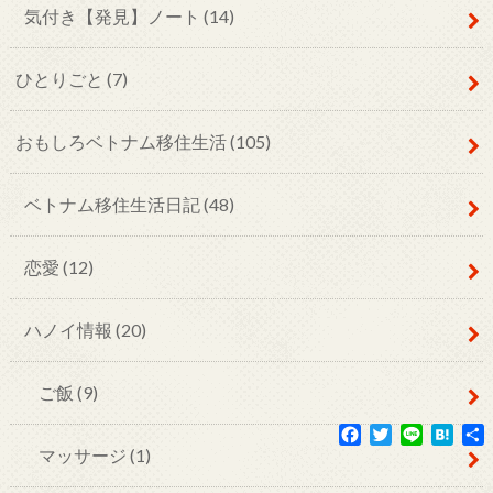
気付き【発見】ノート
(14)
ひとりごと
(7)
おもしろベトナム移住生活
(105)
ベトナム移住生活日記
(48)
恋愛
(12)
ハノイ情報
(20)
ご飯
(9)
F
T
L
H
a
w
i
a
マッサージ
(1)
c
i
n
t
e
t
e
e