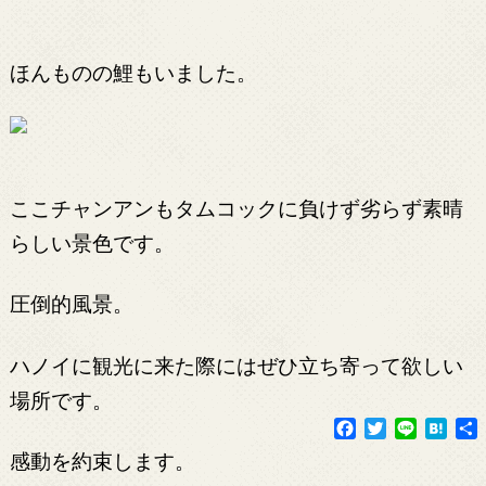
ほんものの鯉もいました。
ここチャンアンもタムコックに負けず劣らず素晴
らしい景色です。
圧倒的風景。
ハノイに観光に来た際にはぜひ立ち寄って欲しい
場所です。
F
T
L
H
a
w
i
a
感動を約束します。
c
i
n
t
e
t
e
e