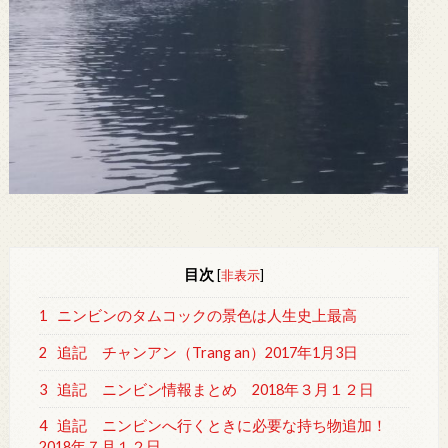
目次
[
非表示
]
1
ニンビンのタムコックの景色は人生史上最高
2
追記 チャンアン（Trang an）2017年1月3日
3
追記 ニンビン情報まとめ 2018年３月１２日
4
追記 ニンビンへ行くときに必要な持ち物追加！
2018年７月１２日