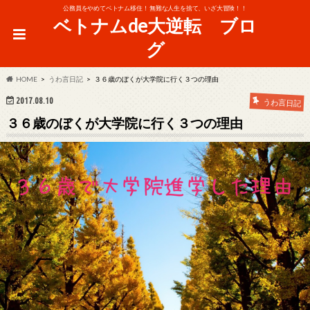
公務員をやめてベトナム移住！ 無難な人生を捨て、いざ大冒険！！
ベトナムde大逆転 ブロ
グ
HOME
うわ言日記
３６歳のぼくが大学院に行く３つの理由
2017.08.10
うわ言日記
３６歳のぼくが大学院に行く３つの理由