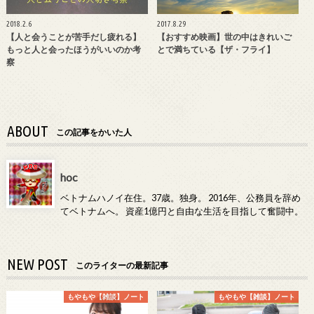
2018.2.6
2017.8.29
【人と会うことが苦手だし疲れる】
【おすすめ映画】世の中はきれいご
もっと人と会ったほうがいいのか考
とで満ちている【ザ・フライ】
察
ABOUT
この記事をかいた人
hoc
ベトナムハノイ在住。37歳。独身。 2016年、公務員を辞め
てベトナムへ。 資産1億円と自由な生活を目指して奮闘中。
NEW POST
このライターの最新記事
もやもや【雑談】ノート
もやもや【雑談】ノート