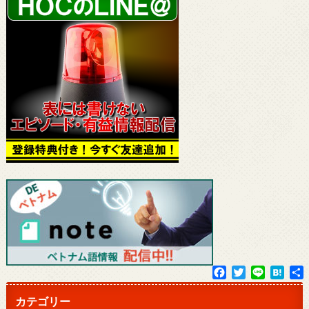
F
T
L
H
a
w
i
a
c
i
n
t
カテゴリー
e
t
e
e