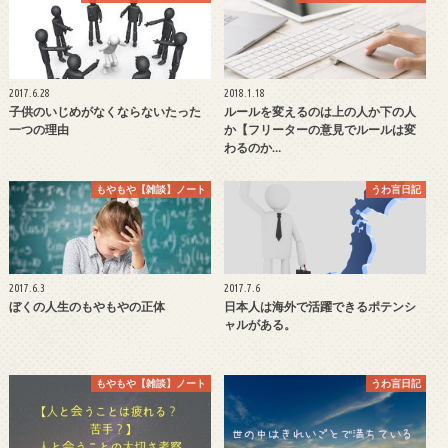
2017.6.28
2018.1.18
子供のいじめがなくならないたった
ルールを変えるのは上の人か下の人
一つの理由
か【フリーターの意見でルールは変
わるのか…
もやもや【雑談】ノート
うわ言日記
2017.6.3
2017.7.6
ぼくの人生のもやもやの正体
日本人は海外で活躍できるポテンシ
ャルがある。
もやもや【雑談】ノート
うわ言日記