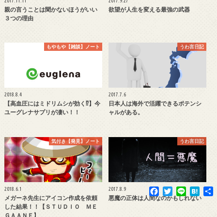
2017.11.11
2017.9.27
親の言うことは聞かないほうがいい
欲望が人生を変える最強の武器
３つの理由
もやもや【雑談】ノート
うわ言日記
2018.8.4
2017.7.6
【高血圧にはミドリムシが効く⁉︎】今
日本人は海外で活躍できるポテンシ
ユーグレナサプリが凄い！！
ャルがある。
気付き【発見】ノート
うわ言日記
F
T
L
H
2018.6.1
2017.8.9
a
w
i
a
メガーネ先生にアイコン作成を依頼
悪魔の正体は人間なのかもしれない
c
i
n
t
した結果！！【ＳＴＵＤＩＯ ＭＥ
e
t
e
e
ＧＡＡＮＥ】