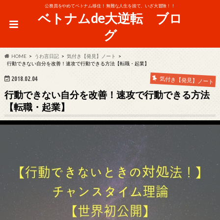
公務員をやめてベトナム移住！ 無難な人生を捨て、いざ大冒険！！
ベトナムde大逆転 ブロ
グ
HOME
うわ言日記
気付き【発見】ノート
行動できない自分を改善！速攻で行動できる方法【転職・起業】
2018.02.04
気付き【発見】ノート
行動できない自分を改善！速攻で行動できる方法
【転職・起業】