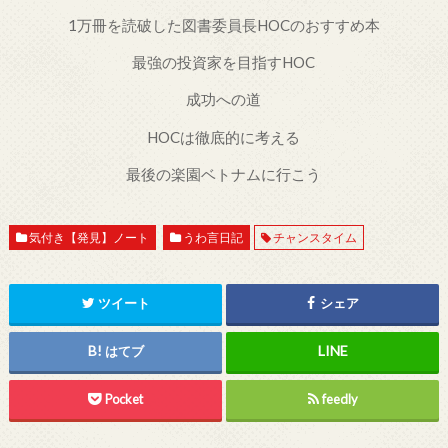
1万冊を読破した図書委員長HOCのおすすめ本
最強の投資家を目指すHOC
成功への道
HOCは徹底的に考える
最後の楽園ベトナムに行こう
気付き【発見】ノート
うわ言日記
チャンスタイム
ツイート
シェア
はてブ
Pocket
feedly