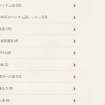
ベトナム語
(32)
HOCのベトナム語レッスン
(13)
投資
(35)
仮想通貨
(6)
FX
(18)
株
(1)
成功への道
(15)
働き方
(9)
お金
(6)