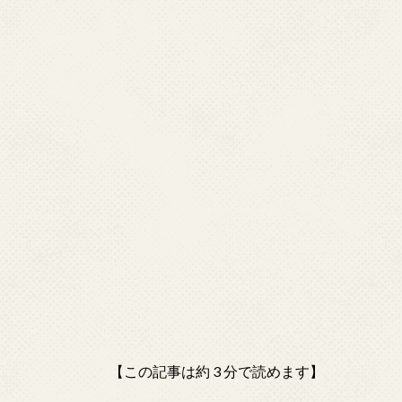
k
r
n
a
【この記事は約 3 分で読めます】