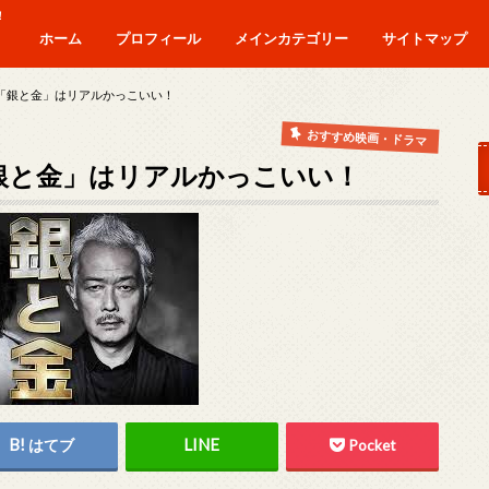
！
ホーム
プロフィール
メインカテゴリー
サイトマップ
僕がベトナム移住した理由
警察のリアル
うわ言日記
おもしろベトナム移住生活
投資
マ「銀と金」はリアルかっこいい！
おすすめ映画・ドラマ
「銀と金」はリアルかっこいい！
はてブ
Pocket