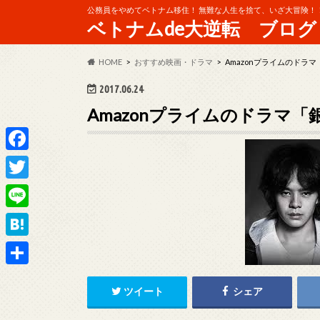
公務員をやめてベトナム移住！ 無難な人生を捨て、いざ大冒険！
ベトナムde大逆転 ブログ
HOME
おすすめ映画・ドラマ
Amazonプライムのドラ
2017.06.24
Amazonプライムのドラマ
F
a
T
c
w
L
e
i
i
H
b
t
n
a
o
共
t
e
ツイート
シェア
t
o
有
e
e