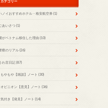
カテゴリー
ハノイおすすめホテル・格安航空券
(1)
ごあいさつ
(1)
僕がベトナム移住した理由
(10)
警察のリアル
(26)
うわ言日記
(87)
もやもや【雑談】ノート
(30)
オピニオン【意見】ノート
(36)
気付き【発見】ノート
(14)