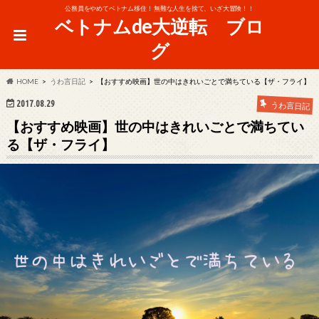
公務員をやめてベトナム移住！ 無難な人生を捨て、いざ大冒険！！
ベトナムde大逆転 ブロ
グ
HOME
うわ言日記
【おすすめ映画】世の中はきれいごとで満ちている【ザ・フライ】
2017.08.29
うわ言日記
【おすすめ映画】世の中はきれいごとで満ちてい
る【ザ・フライ】