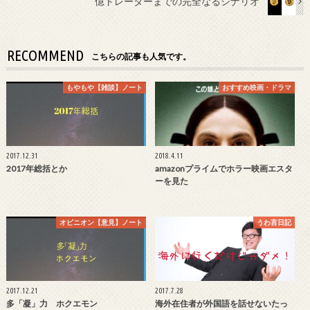
億トレーダーまでの完全なるシナリオ
RECOMMEND
こちらの記事も人気です。
もやもや【雑談】ノート
おすすめ映画・ドラマ
2017.12.31
2018.4.11
2017年総括とか
amazonプライムでホラー映画エスタ
ーを見た
オピニオン【意見】ノート
うわ言日記
2017.12.21
2017.7.28
多「凝」力 ホクエモン
海外在住者が外国語を話せないたっ