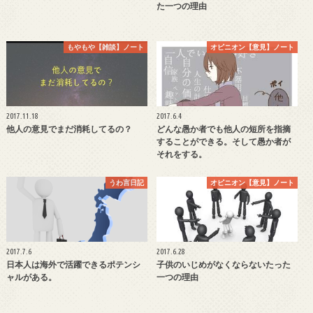
た一つの理由
もやもや【雑談】ノート
オピニオン【意見】ノート
2017.11.18
2017.6.4
他人の意見でまだ消耗してるの？
どんな愚か者でも他人の短所を指摘
することができる。そして愚か者が
それをする。
うわ言日記
オピニオン【意見】ノート
2017.7.6
2017.6.28
日本人は海外で活躍できるポテンシ
子供のいじめがなくならないたった
ャルがある。
一つの理由