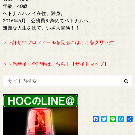
年齢 40歳
ベトナムハノイ在住。独身。
2016年6月、公務員を辞めてベトナムへ。
無難な人生を捨て、いざ大冒険！！
＞＞詳しいプロフィールを見るにはここをクリック！
＞＞当サイト全記事はこちら！【サイトマップ】
F
T
L
H
a
w
i
a
c
i
n
t
e
t
e
e