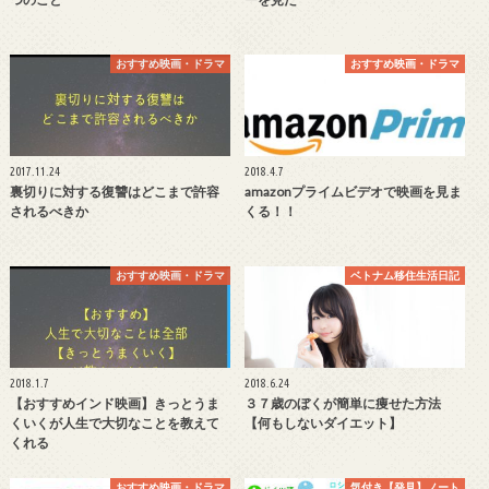
おすすめ映画・ドラマ
おすすめ映画・ドラマ
2017.11.24
2018.4.7
裏切りに対する復讐はどこまで許容
amazonプライムビデオで映画を見ま
されるべきか
くる！！
おすすめ映画・ドラマ
ベトナム移住生活日記
2018.1.7
2018.6.24
【おすすめインド映画】きっとうま
３７歳のぼくが簡単に痩せた方法
くいくが人生で大切なことを教えて
【何もしないダイエット】
くれる
おすすめ映画・ドラマ
気付き【発見】ノート