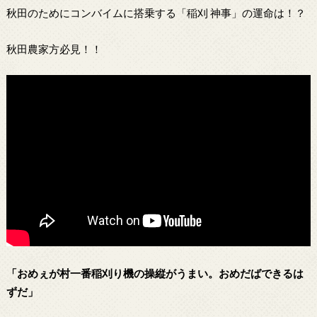
秋田のためにコンバイムに搭乗する「稲刈 神事」の運命は！？
秋田農家方必見！！
「おめぇが村一番稲刈り機の操縦がうまい。おめだばできるは
ずだ」