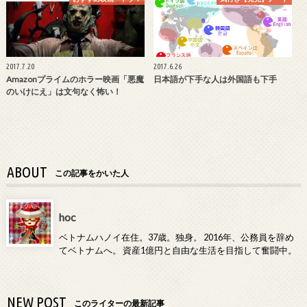
2017.7.20
2017.6.26
Amazonプライムのホラー映画「悪魔
日本語が下手な人は外国語も下手
のいけにえ」は文句なく怖い！
ABOUT
この記事をかいた人
hoc
ベトナムハノイ在住。37歳。独身。 2016年、公務員を辞め
てベトナムへ。 資産1億円と自由な生活を目指して奮闘中。
NEW POST
このライターの最新記事