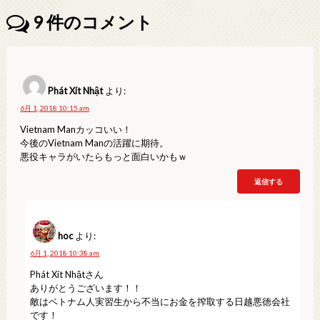
9
件のコメント
Phát Xít Nhật
より:
6月 1, 2018 10:15 am
Vietnam Manカッコいい！
今後のVietnam Manの活躍に期待。
悪役キャラがいたらもっと面白いかもｗ
返信する
hoc
より:
6月 1, 2018 10:38 am
Phát Xít Nhậtさん
ありがとうございます！！
敵はベトナム人実習生から不当にお金を搾取する日越悪徳会社
です！