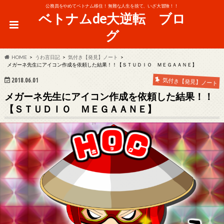
公務員をやめてベトナム移住！ 無難な人生を捨て、いざ大冒険！！
ベトナムde大逆転 ブロ
グ
HOME
うわ言日記
気付き【発見】ノート
メガーネ先生にアイコン作成を依頼した結果！！【ＳＴＵＤＩＯ ＭＥＧＡＡＮＥ】
2018.06.01
気付き【発見】ノート
メガーネ先生にアイコン作成を依頼した結果！！
【ＳＴＵＤＩＯ ＭＥＧＡＡＮＥ】