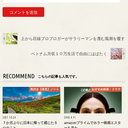
上から目線プロブロガーがサラリーマンを蔑む風潮を覆す
ベトナム月収１０万生活で自由にはばたく
RECOMMEND
こちらの記事も人気です。
気付き【発見】ノート
おすすめ映画・ドラマ
2017.10.24
2018.4.11
７か月ぶりに日本に帰って感じた５
amazonプライムでホラー映画エスタ
つのこと
ーを見た