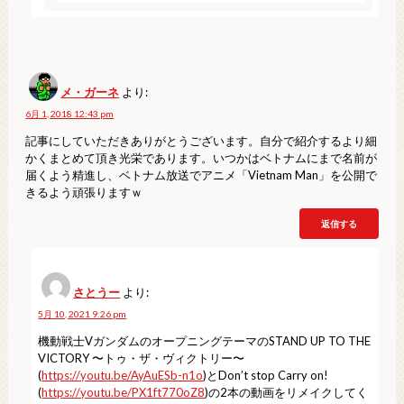
メ・ガーネ
より:
6月 1, 2018 12:43 pm
記事にしていただきありがとうございます。自分で紹介するより細
かくまとめて頂き光栄であります。いつかはベトナムにまで名前が
届くよう精進し、ベトナム放送でアニメ「Vietnam Man」を公開で
きるよう頑張りますｗ
返信する
さとうー
より:
5月 10, 2021 9:26 pm
機動戦士VガンダムのオープニングテーマのSTAND UP TO THE
VICTORY 〜トゥ・ザ・ヴィクトリー〜
(
https://youtu.be/AyAuESb-n1o
)とDon’t stop Carry on!
(
https://youtu.be/PX1ft770oZ8
)の2本の動画をリメイクしてく