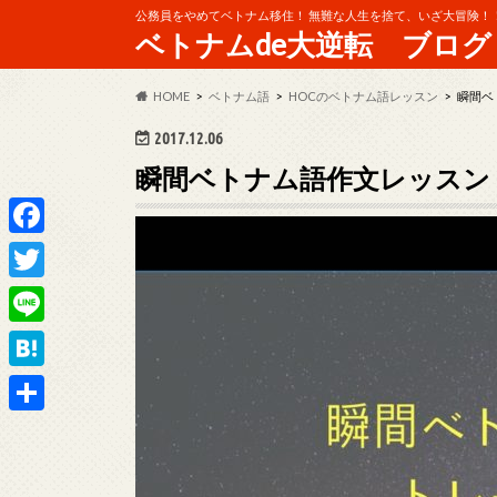
公務員をやめてベトナム移住！ 無難な人生を捨て、いざ大冒険！
ベトナムde大逆転 ブログ
HOME
ベトナム語
HOCのベトナム語レッスン
瞬間ベ
2017.12.06
瞬間ベトナム語作文レッスン
F
a
T
c
w
L
e
i
i
H
b
t
n
a
o
共
t
e
t
o
有
e
e