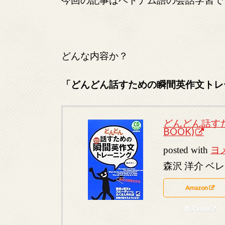
どんな内容か？
「どんどん話すための瞬間英作文トレ
どんどん話すた
BOOK)
posted with
ヨ
森沢 洋介 ベレ出
Amazon
楽天kobo