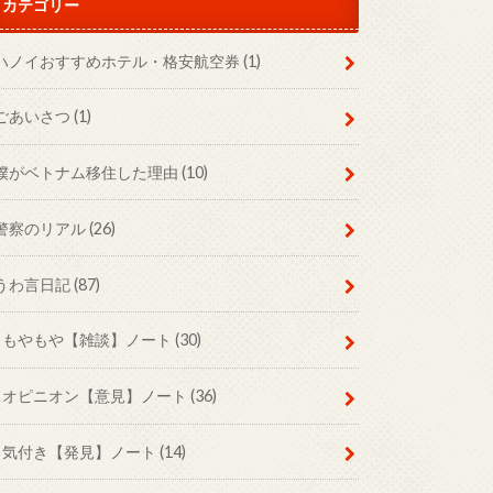
カテゴリー
ハノイおすすめホテル・格安航空券
(1)
ごあいさつ
(1)
僕がベトナム移住した理由
(10)
警察のリアル
(26)
うわ言日記
(87)
もやもや【雑談】ノート
(30)
オピニオン【意見】ノート
(36)
気付き【発見】ノート
(14)