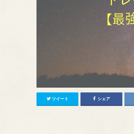
k
r
n
a
ツイート
シェア