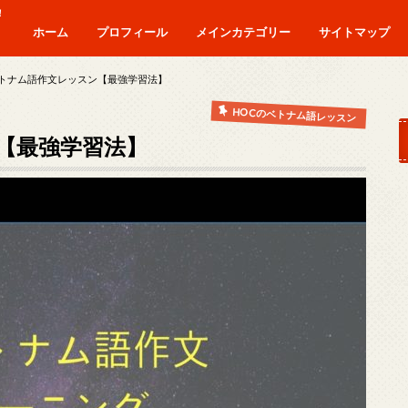
！
ホーム
プロフィール
メインカテゴリー
サイトマップ
僕がベトナム移住した理由
警察のリアル
うわ言日記
おもしろベトナム移住生活
投資
トナム語作文レッスン【最強学習法】
HOCのベトナム語レッスン
【最強学習法】