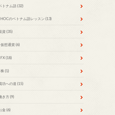
ベトナム語
(32)
HOCのベトナム語レッスン
(13)
投資
(35)
仮想通貨
(6)
FX
(18)
株
(1)
成功への道
(15)
働き方
(9)
お金
(6)