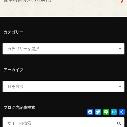
カテゴリー
アーカイブ
ブログ内記事検索
F
T
L
H
a
w
i
a
c
i
n
t
e
t
e
e