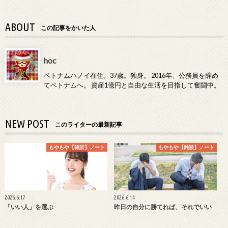
ABOUT
この記事をかいた人
hoc
ベトナムハノイ在住。37歳。独身。 2016年、公務員を辞め
てベトナムへ。 資産1億円と自由な生活を目指して奮闘中。
NEW POST
このライターの最新記事
もやもや【雑談】ノート
もやもや【雑談】ノート
2026.6.17
2026.6.14
「いい人」を選ぶ
昨日の自分に勝てれば、それでいい