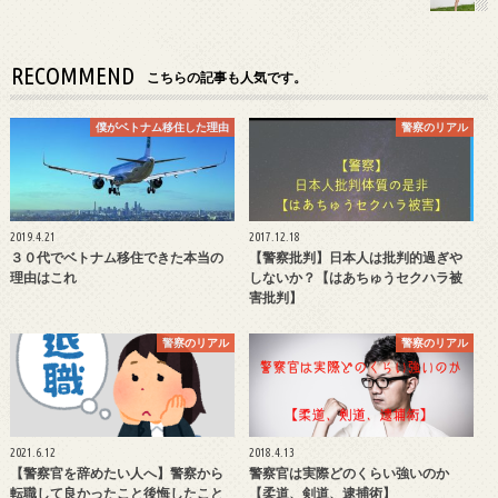
RECOMMEND
こちらの記事も人気です。
僕がベトナム移住した理由
警察のリアル
2019.4.21
2017.12.18
３０代でベトナム移住できた本当の
【警察批判】日本人は批判的過ぎや
理由はこれ
しないか？【はあちゅうセクハラ被
害批判】
警察のリアル
警察のリアル
2021.6.12
2018.4.13
【警察官を辞めたい人へ】警察から
警察官は実際どのくらい強いのか
転職して良かったこと後悔したこと
【柔道、剣道、逮捕術】