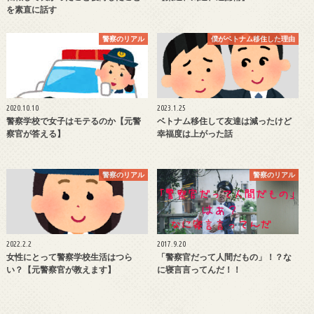
を素直に話す
警察のリアル
僕がベトナム移住した理由
2020.10.10
2023.1.25
警察学校で女子はモテるのか【元警
ベトナム移住して友達は減ったけど
察官が答える】
幸福度は上がった話
警察のリアル
警察のリアル
2022.2.2
2017.9.20
女性にとって警察学校生活はつら
「警察官だって人間だもの」！？な
い？【元警察官が教えます】
に寝言言ってんだ！！